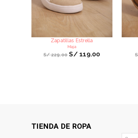
Polos
Pijamas
Zapatillas Estrella
Conjuntos
Maja
S/ 119.00
S/ 229.00
S
Chompas
TIENDA DE ROPA